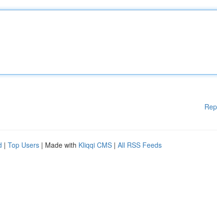
Rep
d
|
Top Users
| Made with
Kliqqi CMS
|
All RSS Feeds