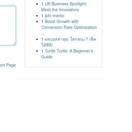
1
UK Business Spotlight:
Meet the Innovators
1
iptv maroc
1
Boost Growth with
Conversion Rate Optimization
...
1
ผลบอลล่าสุด: ใครชนะ? เช็ค
ได้ที่นี่!
1
Turtle Turtle: A Beginner's
Guide
ort Page