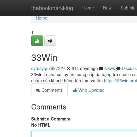
Home
thebookmarkking
Home
New
Submit
Home
1
33Win
cyrusyqox997327
614 days ago
News
Discuss
33win là nhà cái uy tín, cung cấp đa dạng trò chơi cá 
chăm sóc khách hàng tận tâm và tận
https://33win.prof
Comments
Who Upvoted
Comments
Submit a Comment
No HTML