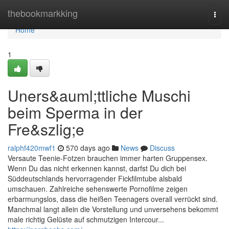
Home
thebookmarkking
Togg
navi
Home
1
Uners&auml;ttliche Muschi
beim Sperma in der
Fre&szlig;e
ralphf420mwf1
570 days ago
News
Discuss
Versaute Teenie-Fotzen brauchen immer harten Gruppensex.
Wenn Du das nicht erkennen kannst, darfst Du dich bei
Süddeutschlands hervorragender Fickfilmtube alsbald
umschauen. Zahlreiche sehenswerte Pornofilme zeigen
erbarmungslos, dass die heißen Teenagers overall verrückt sind.
Manchmal langt allein die Vorstellung und unversehens bekommt
male richtig Gelüste auf schmutzigen Intercour...