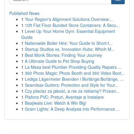
Published News
1
Your Region's Alignment Solutions Overview:...
1
10ft Flat Floor Bunded Store Containers: A Secu...
1
Level Up Your Home Gym: Essential Equipment
Guide
1
Nationwide Boiler Hire: Your Guide to Short-t...
1
Startup Studios vs. Innovation Hubs: Which M...
1
Best Monk Stories: Finding Your Journey
1
A Ultimate Guide to Pet Shop Buying
1
La Mesa best Plumber Providing Quality Repairs ...
1
360 Photo Magic: Photo Booth and 360 Video Boot...
1
Lediga Lägenheter Boenden i Borlänge:Borlänge, ...
1
Seamless Gutters: Protection and Style for Your...
1
Czy płacisz za jakość, a nie za reklamę? Przean...
1
Plafons PVC: Prețuri, Avantaje și Instalare
1
Baajiwala Live: Watch & Win Big!
1
Gram Lights: A Deep Analysis into Performance ...