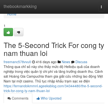
Home
thebookmarkking
Togg
navi
Home
1
The 5-Second Trick For cong ty
nam thuan loi
freemanc578vvu0
416 days ago
News
Discuss
Thông qua chỉ số này cho thấy mức độ Helloệu quả của doanh
nghiệp trong việc quản lý chi phí và tăng trưởng doanh thu. Cảnh
sát Hoàng Gia Campuchia tham gia giải cứu những lao động Việt
Nam tại một casino. Thủ tục nhập khẩu trạm sạc xe điện
https://fernandokmmnl.ageeksblog.com/34344480/the-5-second-
trick-for-cong-ty-nam-thuan-loi
Comments
Who Upvoted