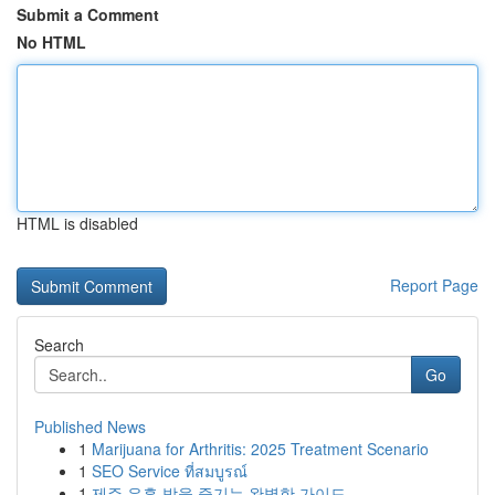
Submit a Comment
No HTML
HTML is disabled
Report Page
Search
Go
Published News
1
Marijuana for Arthritis: 2025 Treatment Scenario
1
SEO Service ที่สมบูรณ์
1
제주 유흥 밤을 즐기는 완벽한 가이드