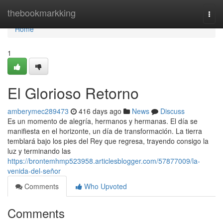
Home
thebookmarkking
Togg
navi
Home
1
El Glorioso Retorno
amberymec289473
416 days ago
News
Discuss
Es un momento de alegría, hermanos y hermanas. El día se
manifiesta en el horizonte, un día de transformación. La tierra
temblará bajo los pies del Rey que regresa, trayendo consigo la
luz y terminando las
https://brontemhmp523958.articlesblogger.com/57877009/la-
venida-del-señor
Comments
Who Upvoted
Comments