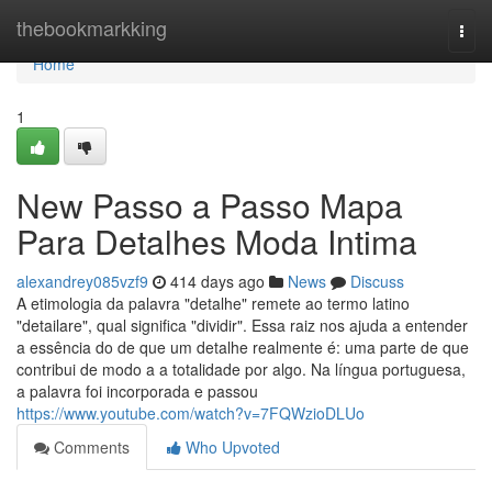
Home
thebookmarkking
Togg
navi
Home
1
New Passo a Passo Mapa
Para Detalhes Moda Intima
alexandrey085vzf9
414 days ago
News
Discuss
A etimologia da palavra "detalhe" remete ao termo latino
"detailare", qual significa "dividir". Essa raiz nos ajuda a entender
a essência do de que um detalhe realmente é: uma parte de que
contribui de modo a a totalidade por algo. Na língua portuguesa,
a palavra foi incorporada e passou
https://www.youtube.com/watch?v=7FQWzioDLUo
Comments
Who Upvoted