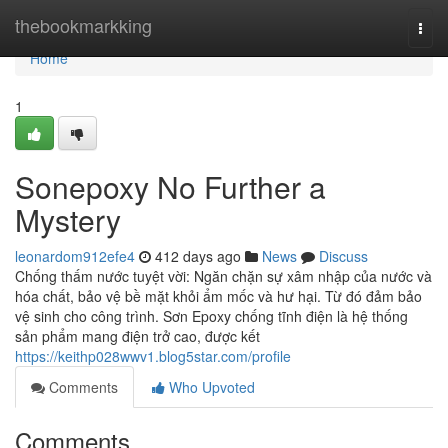
Home
thebookmarkking
Togg
navi
Home
1
Sonepoxy No Further a
Mystery
leonardom912efe4
412 days ago
News
Discuss
Chống thấm nước tuyệt vời: Ngăn chặn sự xâm nhập của nước và
hóa chất, bảo vệ bề mặt khỏi ẩm mốc và hư hại. Từ đó đảm bảo
vệ sinh cho công trình. Sơn Epoxy chống tĩnh điện là hệ thống
sản phẩm mang điện trở cao, được kết
https://keithp028wwv1.blog5star.com/profile
Comments
Who Upvoted
Comments