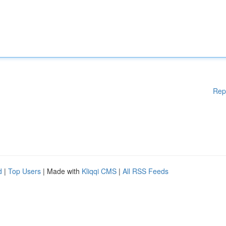
Rep
d
|
Top Users
| Made with
Kliqqi CMS
|
All RSS Feeds