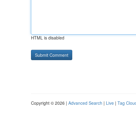
HTML is disabled
Copyright © 2026 |
Advanced Search
|
Live
|
Tag Clou