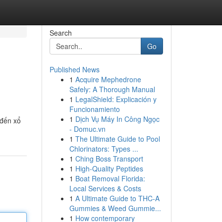
Search
Go
Published News
1
Acquire Mephedrone
Safely: A Thorough Manual
1
LegalShield: Explicación y
Funcionamiento
1
Dịch Vụ Máy In Công Ngọc
 đến xổ
- Domuc.vn
1
The Ultimate Guide to Pool
Chlorinators: Types ...
1
Ching Boss Transport
1
High-Quality Peptides
1
Boat Removal Florida:
Local Services & Costs
1
A Ultimate Guide to THC-A
Gummies & Weed Gummie...
1
How contemporary