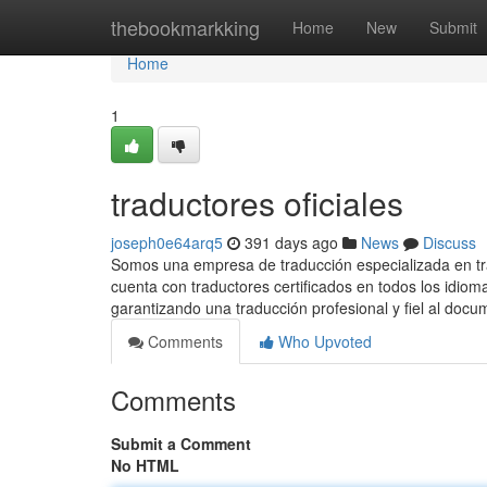
Home
thebookmarkking
Home
New
Submit
Home
1
traductores oficiales
joseph0e64arq5
391 days ago
News
Discuss
Somos una empresa de traducción especializada en trad
cuenta con traductores certificados en todos los idio
garantizando una traducción profesional y fiel al docu
Comments
Who Upvoted
Comments
Submit a Comment
No HTML