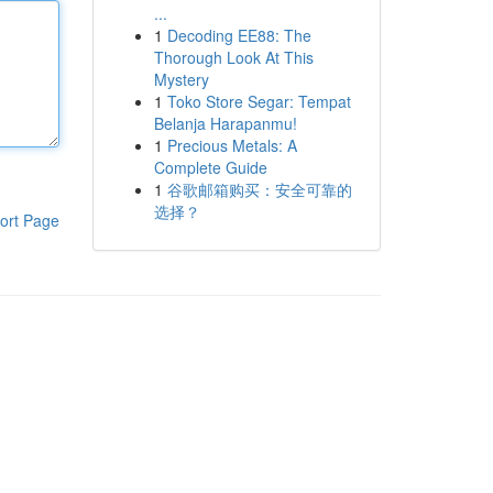
...
1
Decoding EE88: The
Thorough Look At This
Mystery
1
Toko Store Segar: Tempat
Belanja Harapanmu!
1
Precious Metals: A
Complete Guide
1
谷歌邮箱购买：安全可靠的
选择？
ort Page