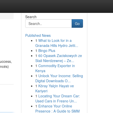
Search
Go
Published News
1
What to Look for in a
Granada Hills Hydro Jetti...
1
Bingo Plus
1
60 Opasek Zaciskowych ze
Stali Nierdzewnej – Ze...
Success,
1
Commodity Exporter in
ancés)
Kenya
1
Unlock Your Income: Selling
Digital Downloads O...
1
Köray Yalçin Hayatı ve
Kariyeri
1
Locating Your Dream Car:
Used Cars in Fresno Un...
1
Enhance Your Online
Presence : A Guide to SMM