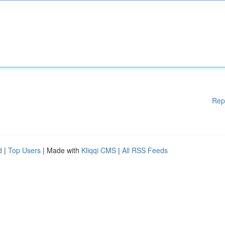
Rep
d
|
Top Users
| Made with
Kliqqi CMS
|
All RSS Feeds