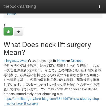
Home
thebookmarkking
Togg
navi
Home
1
What Does neck lift surgery
Mean?
elleryw467vwx2
389 days ago
News
Discuss
予約方法や受験手数料、結果判定の基準をしっかり把握し、スム
ーズな免許更新copyright。 そこで、この問題に取り組む研究者や
専門家は、核兵器の材料となる核物質の保有量など様々な角度か
らの情報を基に、各国の保有核兵器の数や種類、配備状態を推察
しています。ポスターもそうした様々な情報源からのデータを精
査して作られています。 You may know When you have dense
breasts immediately after obtaining a m...
https://armliftsurgery.fare-blog.com/36449670/new-step-by-step-
map-for-facelift-surgery