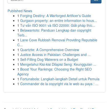
Published News
1
Forging Destiny: A Warforged Artificer's Guide
1
Gurgaon property: an entire information to hous...
1
Tư vấn ISO 9001 và ISO 22000: Giải pháp thíc...
1
Belawantoto: Panduan Lengkap dan copyright
Terb...
1
Lane Cove Rubbish Removal Providing Reputable
C...
1
Quartzite: A Comprehensive Overview
1
Justice Access in Pakistan: Challenges and ...
1
Self-Filling Dog Waterers on a Budget
1
Mengetahui Kisi-kisi Dilapisi Seng: Keunggulan ...
1
Boost Your Rankings: Choosing the Right SEO
Agency
1
Fortunabola: Langkah-langkah Detail untuk Pemula
1
Commander de la copyright via le web au pays : ...