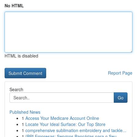
No HTML
HTML is disabled
Report Page
Search
Go
Published News
1
Access Your Medicare Account Online
1
Locate Your Ideal Surface: Our Top Store
1
comprehensive sublimation embroidery and tackle...
1
{BPI Empresas: Serviços Bancárias para o Seu...