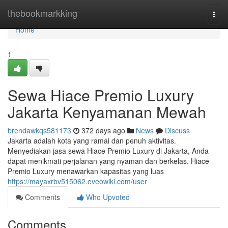
Home
thebookmarkking
Togg
navi
Home
1
Sewa Hiace Premio Luxury
Jakarta Kenyamanan Mewah
brendawkqs581173
372 days ago
News
Discuss
Jakarta adalah kota yang ramai dan penuh aktivitas.
Menyediakan jasa sewa Hiace Premio Luxury di Jakarta, Anda
dapat menikmati perjalanan yang nyaman dan berkelas. Hiace
Premio Luxury menawarkan kapasitas yang luas
https://mayaxrbv515062.eveowiki.com/user
Comments
Who Upvoted
Comments