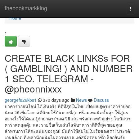
Home
thebookmarkking
Togg
navi
Home
1
CREATE BLACK LINKSs FOR
( GAMBLING! ) AND NUMBER
1 SEO. TELEGRAM -
@pheonnixxx
georgef826kbs1
370 days ago
News
Discuss
บาคาร่าออนไลน์ ได้เงินจริง ที่ดีที่สุดในไทย เปิดเผยสูตรบาคาร่ายอด
นิยม วิธีเพิ่มโอกาสที่นิยมใช้กันมากที่สุด พร้อมเทคนิคขั้นสูง ใช้สูตร
อย่างไรให้ได้ผล รู้จักบาคาร่าสด วิธีเล่น พร้อมภาพตัวอย่าง โบนัสบา
คาร่าสดสุดคุ้ม และรายชื่อเว็บเล่นไลฟ์บาคาร่าที่ดีที่สุด ขอบคุณ
สำหรับการให้คะแนนของคุณ! มันทำให้ลมในใบเรือของเรา! ประวัติ
เกมสล็อต ที่เหล่านักพนันไม่ควรพลาด แค่สมัครสมาชิก ล็อกอินรับ