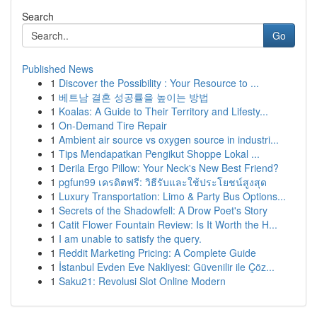
Search
Go
Published News
1
Discover the Possibility : Your Resource to ...
1
베트남 결혼 성공률을 높이는 방법
1
Koalas: A Guide to Their Territory and Lifesty...
1
On-Demand Tire Repair
1
Ambient air source vs oxygen source in industri...
1
Tips Mendapatkan Pengikut Shoppe Lokal ...
1
Derila Ergo Pillow: Your Neck's New Best Friend?
1
pgfun99 เครดิตฟรี: วิธีรับและใช้ประโยชน์สูงสุด
1
Luxury Transportation: Limo & Party Bus Options...
1
Secrets of the Shadowfell: A Drow Poet's Story
1
Catit Flower Fountain Review: Is It Worth the H...
1
I am unable to satisfy the query.
1
Reddit Marketing Pricing: A Complete Guide
1
İstanbul Evden Eve Nakliyesi: Güvenilir ile Çöz...
1
Saku21: Revolusi Slot Online Modern