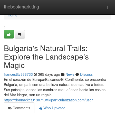
Home
thebookmarkking
Togg
navi
Home
1
Bulgaria's Natural Trails:
Explore the Landscape's
Magic
francestltv368733
365 days ago
News
Discuss
En el corazón de Europa/Balcanes/El Continente, se encuentra
Bulgaria, un país con una belleza natural que cautiva a todos.
Sus paisajes, desde las cumbres montañosas hasta las costas
del Mar Negro, son un regalo
https://donnacket913071.wikiparticularization.com/user
Comments
Who Upvoted