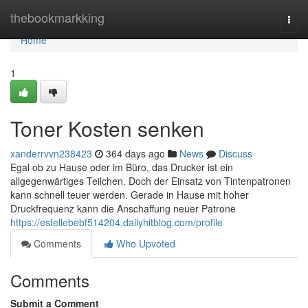
Home
thebookmarkking
Togg
navi
Home
1
Toner Kosten senken
xanderrvvn238423
364 days ago
News
Discuss
Egal ob zu Hause oder im Büro, das Drucker ist ein
allgegenwärtiges Teilchen. Doch der Einsatz von Tintenpatronen
kann schnell teuer werden. Gerade in Hause mit hoher
Druckfrequenz kann die Anschaffung neuer Patrone
https://estellebebf514204.dailyhitblog.com/profile
Comments
Who Upvoted
Comments
Submit a Comment