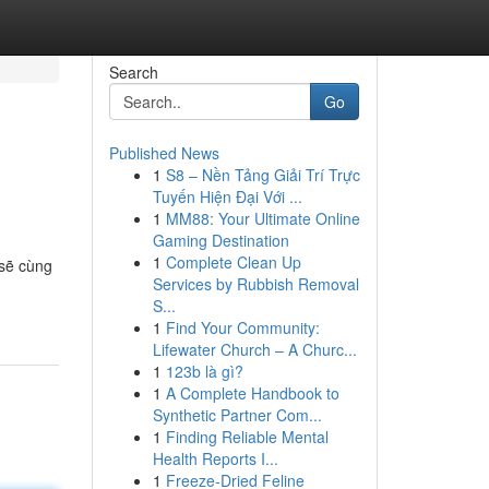
Search
Go
Published News
1
S8 – Nền Tảng Giải Trí Trực
Tuyến Hiện Đại Với ...
1
MM88: Your Ultimate Online
Gaming Destination
1
Complete Clean Up
 sẽ cùng
Services by Rubbish Removal
S...
1
Find Your Community:
Lifewater Church – A Churc...
1
123b là gì?
1
A Complete Handbook to
Synthetic Partner Com...
1
Finding Reliable Mental
Health Reports I...
1
Freeze-Dried Feline