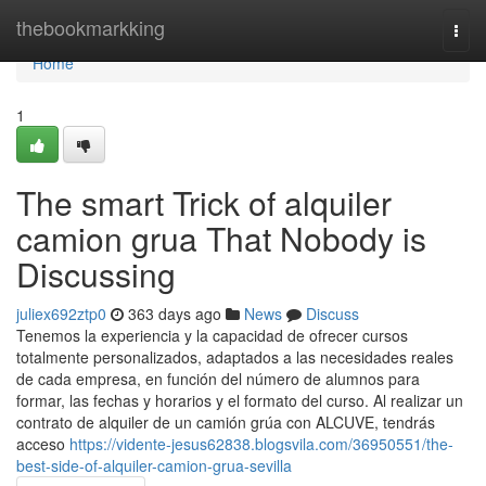
Home
thebookmarkking
Togg
navi
Home
1
The smart Trick of alquiler
camion grua That Nobody is
Discussing
juliex692ztp0
363 days ago
News
Discuss
Tenemos la experiencia y la capacidad de ofrecer cursos
totalmente personalizados, adaptados a las necesidades reales
de cada empresa, en función del número de alumnos para
formar, las fechas y horarios y el formato del curso. Al realizar un
contrato de alquiler de un camión grúa con ALCUVE, tendrás
acceso
https://vidente-jesus62838.blogsvila.com/36950551/the-
best-side-of-alquiler-camion-grua-sevilla