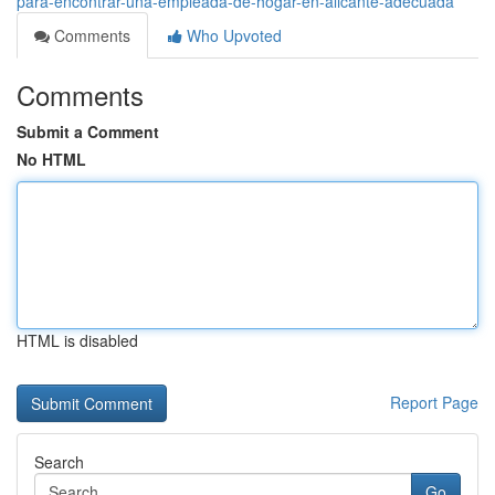
para-encontrar-una-empleada-de-hogar-en-alicante-adecuada
Comments
Who Upvoted
Comments
Submit a Comment
No HTML
HTML is disabled
Report Page
Search
Go