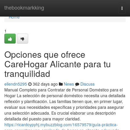
Home
thebookmarkking
Togg
navi
Home
1
Opciones que ofrece
CareHogar Alicante para tu
tranquilidad
ellendn5295
362 days ago
News
Discuss
Manual Completo para Contratar de Personal Doméstico para el
Hogar La selección de personal doméstico necesita una detallada
reflexión y planificación. Las familias tienen que, en primer lugar,
evaluar sus necesidades específicas y prioridades para asegurar
una selección adecuada. Es crucial elaborar una descripción
detallada del puesto para mayor claridad.
https://ricardoypyhj.mybuzzblog.com/16579579/guía-práctica-