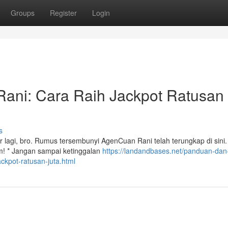
Groups
Register
Login
ani: Cara Raih Jackpot Ratusan
s
 lagi, bro. Rumus tersembunyi AgenCuan Rani telah terungkap di sini
am! * Jangan sampai ketinggalan
https://landandbases.net/panduan-dan-
ackpot-ratusan-juta.html