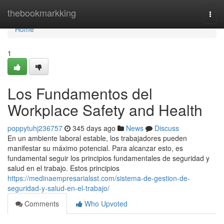
Home
thebookmarkking
Togg
navi
Home
1
Los Fundamentos del
Workplace Safety and Health
poppytuhj236757
345 days ago
News
Discuss
En un ambiente laboral estable, los trabajadores pueden
manifestar su máximo potencial. Para alcanzar esto, es
fundamental seguir los principios fundamentales de seguridad y
salud en el trabajo. Estos principios
https://medinaempresarialsst.com/sistema-de-gestion-de-
seguridad-y-salud-en-el-trabajo/
Comments
Who Upvoted