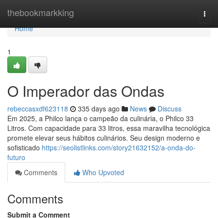
Home
thebookmarkking
Togg
navi
Home
1
O Imperador das Ondas
rebeccasxdf623118
335 days ago
News
Discuss
Em 2025, a Philco lança o campeão da culinária, o Philco 33
Litros. Com capacidade para 33 litros, essa maravilha tecnológica
promete elevar seus hábitos culinários. Seu design moderno e
sofisticado
https://seolistlinks.com/story21632152/a-onda-do-
futuro
Comments
Who Upvoted
Comments
Submit a Comment