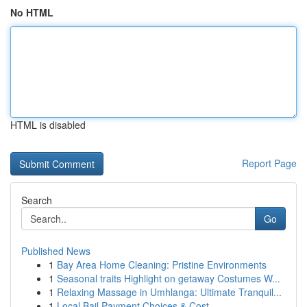
No HTML
HTML is disabled
Report Page
Search
Go
Published News
1
Bay Area Home Cleaning: Pristine Environments
1
Seasonal traits Highlight on getaway Costumes W...
1
Relaxing Massage in Umhlanga: Ultimate Tranquil...
1
Local Bail Payment Choices & Cost