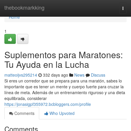
Home
thebookmarkking
Togg
navi
Home
1
Suplementos para Maratones:
Tu Ayuda en la Lucha
matteoijvs295214
332 days ago
News
Discuss
Si eres un corredor que se prepara para una maratón, sabes lo
importante que es tener un mente y cuerpo fuerte para cruzar la
línea de meta. Además de un entrenamiento riguroso y una dieta
equilibrada, considerar
https://jonasigpf355972.bcbloggers.com/profile
Comments
Who Upvoted
Comments