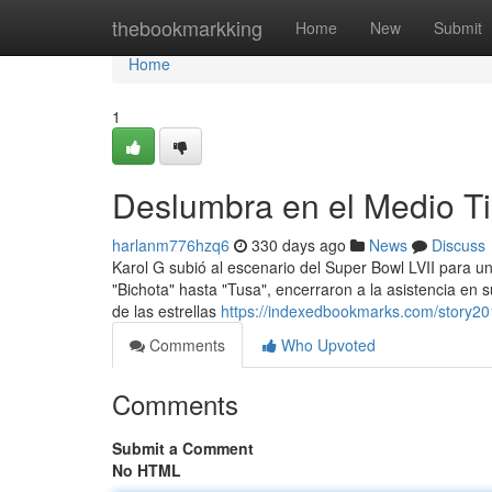
Home
thebookmarkking
Home
New
Submit
Home
1
Deslumbra en el Medio T
harlanm776hzq6
330 days ago
News
Discuss
Karol G subió al escenario del Super Bowl LVII para u
"Bichota" hasta "Tusa", encerraron a la asistencia en s
de las estrellas
https://indexedbookmarks.com/story2
Comments
Who Upvoted
Comments
Submit a Comment
No HTML