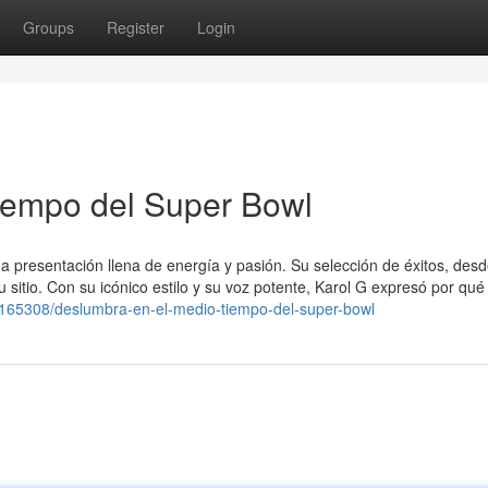
Groups
Register
Login
iempo del Super Bowl
na presentación llena de energía y pasión. Su selección de éxitos, des
u sitio. Con su icónico estilo y su voz potente, Karol G expresó por qu
0165308/deslumbra-en-el-medio-tiempo-del-super-bowl