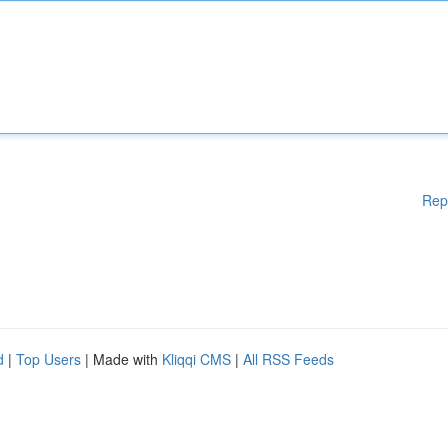
Rep
d
|
Top Users
| Made with
Kliqqi CMS
|
All RSS Feeds