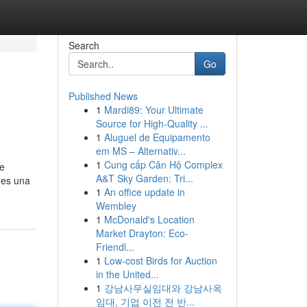
Search
Go
Published News
1
Mardi89: Your Ultimate
Source for High-Quality ...
1
Aluguel de Equipamento
em MS – Alternativ...
1
Cung cấp Căn Hộ Complex
de
A&T Sky Garden: Tri...
é es una
1
An office update in
Wembley
1
McDonald's Location
Market Drayton: Eco-
Friendl...
1
Low-cost Birds for Auction
in the United...
1
강남사무실임대와 강남사옥
임대, 기업 이전 전 반...