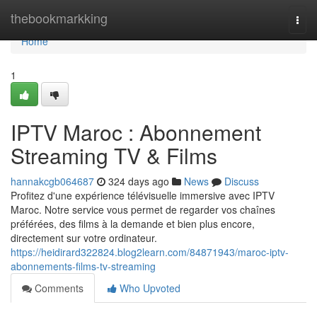
Home
thebookmarkking
Togg
navi
Home
1
IPTV Maroc : Abonnement
Streaming TV & Films
hannakcgb064687
324 days ago
News
Discuss
Profitez d'une expérience télévisuelle immersive avec IPTV
Maroc. Notre service vous permet de regarder vos chaînes
préférées, des films à la demande et bien plus encore,
directement sur votre ordinateur.
https://heidirard322824.blog2learn.com/84871943/maroc-iptv-
abonnements-films-tv-streaming
Comments
Who Upvoted