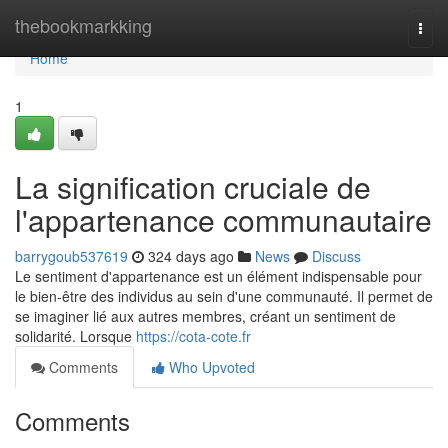
Home
thebookmarkking
Togg
navi
Home
1
La signification cruciale de
l'appartenance communautaire
barrygoub537619
324 days ago
News
Discuss
Le sentiment d'appartenance est un élément indispensable pour
le bien-être des individus au sein d'une communauté. Il permet de
se imaginer lié aux autres membres, créant un sentiment de
solidarité. Lorsque
https://cota-cote.fr
Comments
Who Upvoted
Comments