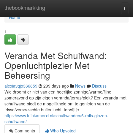
Home
thebookmarkking
Togg
navi
Home
1
Veranda Met Schuifwand:
Openluchtplezier Met
Beheersing
alexiavqjo366859
299 days ago
News
Discuss
Wie droomt er niet van een heerlijke zonnige/warme/fijne
zomeravond op zijn eigen veranda/terras/plek? Een veranda met
schuifwand biedt de mogelijkheid om te genieten van de
frisse/verse/zachte buitenlucht, terwijl je
https://www.tuinkamerxl.nl/schuifwanden/6-rails-glazen-
schuifwand/
Comments
Who Upvoted