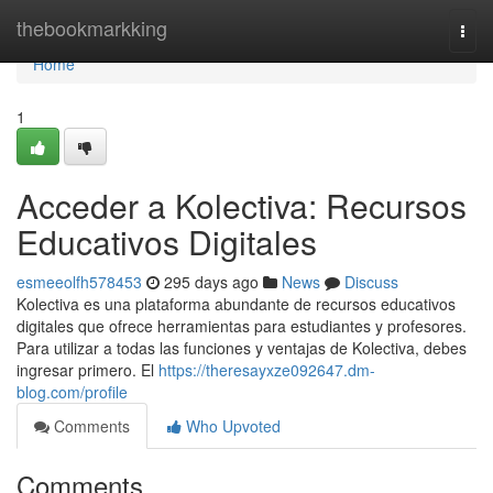
Home
thebookmarkking
Togg
navi
Home
1
Acceder a Kolectiva: Recursos
Educativos Digitales
esmeeolfh578453
295 days ago
News
Discuss
Kolectiva es una plataforma abundante de recursos educativos
digitales que ofrece herramientas para estudiantes y profesores.
Para utilizar a todas las funciones y ventajas de Kolectiva, debes
ingresar primero. El
https://theresayxze092647.dm-
blog.com/profile
Comments
Who Upvoted
Comments