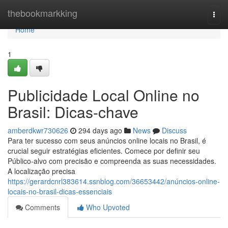
Home
thebookmarkking
Togg
navi
Home
1
Publicidade Local Online no
Brasil: Dicas-chave
amberdkwr730626
294 days ago
News
Discuss
Para ter sucesso com seus anúncios online locais no Brasil, é
crucial seguir estratégias eficientes. Comece por definir seu
Público-alvo com precisão e compreenda as suas necessidades.
A localização precisa
https://gerardcnrl383614.ssnblog.com/36653442/anúncios-online-
locais-no-brasil-dicas-essenciais
Comments
Who Upvoted