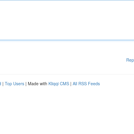
Rep
d
|
Top Users
| Made with
Kliqqi CMS
|
All RSS Feeds