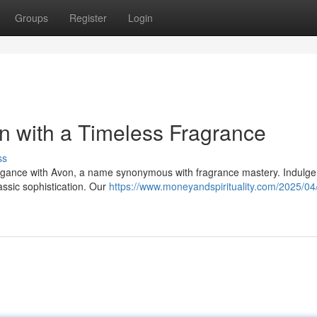
Groups
Register
Login
on with a Timeless Fragrance
ss
elegance with Avon, a name synonymous with fragrance mastery. Indulge 
assic sophistication. Our
https://www.moneyandspirituality.com/2025/04