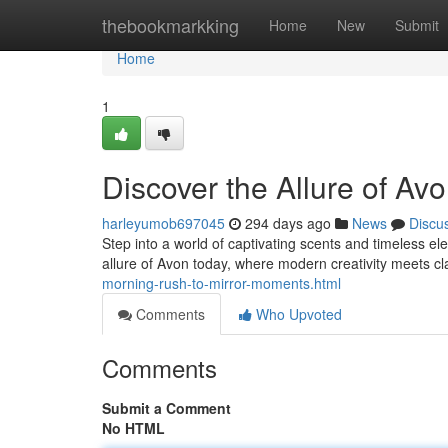
Home
thebookmarkking
Home
New
Submit
Home
1
Discover the Allure of Av
harleyumob697045
294 days ago
News
Discu
Step into a world of captivating scents and timeless 
allure of Avon today, where modern creativity meets cl
morning-rush-to-mirror-moments.html
Comments
Who Upvoted
Comments
Submit a Comment
No HTML