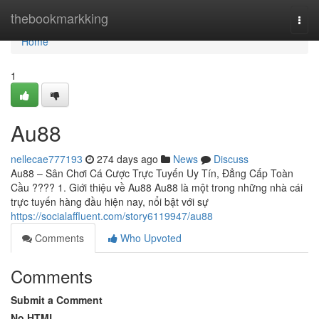
Home
thebookmarkking
Togg
navi
Home
1
Au88
nellecae777193
274 days ago
News
Discuss
Au88 – Sân Chơi Cá Cược Trực Tuyến Uy Tín, Đẳng Cấp Toàn
Cầu ???? 1. Giới thiệu về Au88 Au88 là một trong những nhà cái
trực tuyến hàng đầu hiện nay, nổi bật với sự
https://socialaffluent.com/story6119947/au88
Comments
Who Upvoted
Comments
Submit a Comment
No HTML