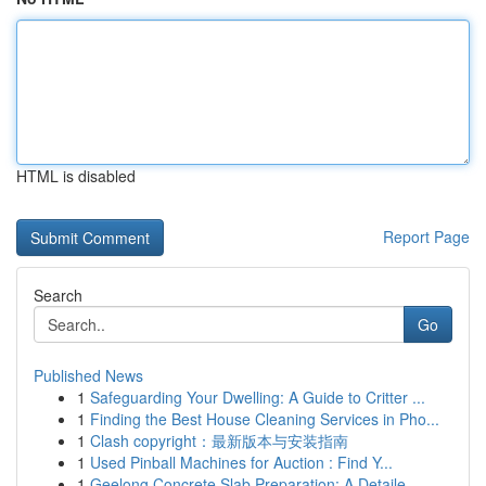
HTML is disabled
Report Page
Search
Go
Published News
1
Safeguarding Your Dwelling: A Guide to Critter ...
1
Finding the Best House Cleaning Services in Pho...
1
Clash copyright：最新版本与安装指南
1
Used Pinball Machines for Auction : Find Y...
1
Geelong Concrete Slab Preparation: A Detaile...