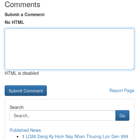
Comments
Submit a Comment
No HTML
HTML is disabled
Report Page
Search
Go
Published News
1
LC88 Dang Ky Hom Nay Nhan Thuong Lon Den 999