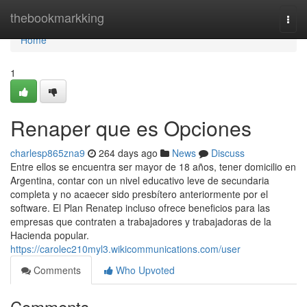
Home
thebookmarkking
Togg
navi
Home
1
Renaper que es Opciones
charlesp865zna9
264 days ago
News
Discuss
Entre ellos se encuentra ser mayor de 18 años, tener domicilio en
Argentina, contar con un nivel educativo leve de secundaria
completa y no acaecer sido presbítero anteriormente por el
software. El Plan Renatep incluso ofrece beneficios para las
empresas que contraten a trabajadores y trabajadoras de la
Hacienda popular.
https://carolec210myl3.wikicommunications.com/user
Comments
Who Upvoted
Comments