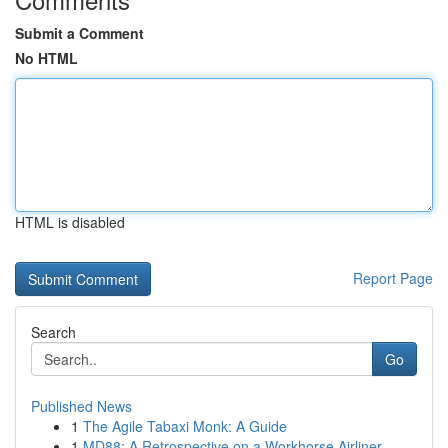
Submit a Comment
No HTML
HTML is disabled
Report Page
Search
Go
Published News
1
The Agile Tabaxi Monk: A Guide
1
MD88: A Retrospective on a Workhorse Airliner