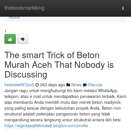
Home
thebookmarkking
Togg
navi
Home
1
The smart Trick of Beton
Murah Aceh That Nobody is
Discussing
hesiodw997jzo5
263 days ago
News
Discuss
Jangan ragu untuk menghubungi tim kami melalui WhatsApp,
telepon, atau e mail untuk mendapatkan penawaran terbaik. Kami
siap membantu Anda memilih mutu dan merek beton readymix
yang paling sesuai dengan kebutuhan proyek Anda. Beton non
struktural adalah pekerjaan pengecoran beton yang tidak
mengandung secara langsung unsur strukutral antara lain besi
https://algirdasq888mdw8.blogtov.com/profile