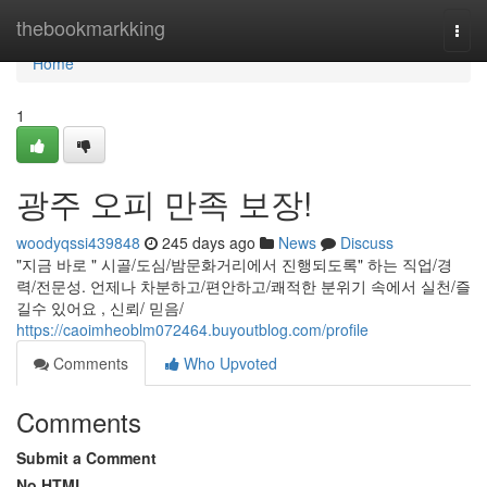
Home
thebookmarkking
Togg
navi
Home
1
광주 오피 만족 보장!
woodyqssi439848
245 days ago
News
Discuss
"지금 바로 " 시골/도심/밤문화거리에서 진행되도록" 하는 직업/경
력/전문성. 언제나 차분하고/편안하고/쾌적한 분위기 속에서 실천/즐
길수 있어요 , 신뢰/ 믿음/
https://caoimheoblm072464.buyoutblog.com/profile
Comments
Who Upvoted
Comments
Submit a Comment
No HTML