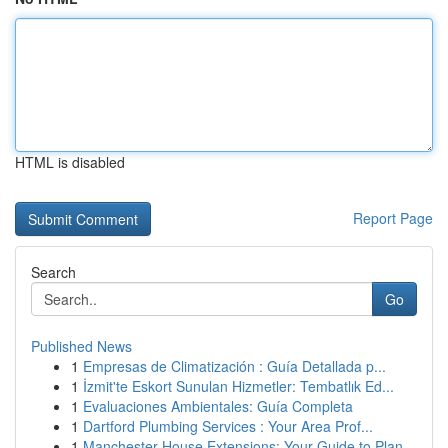
HTML is disabled
Report Page
Search
Go
Published News
1
Empresas de Climatización : Guía Detallada p...
1
İzmit'te Eskort Sunulan Hizmetler: Tembatlık Ed...
1
Evaluaciones Ambientales: Guía Completa
1
Dartford Plumbing Services : Your Area Prof...
1
Manchester House Extensions: Your Guide to Plan...