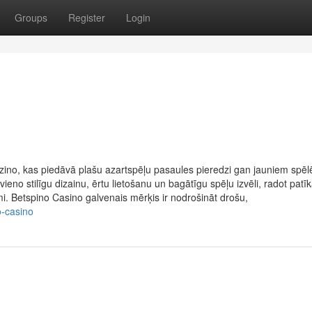
Groups
Register
Login
azino, kas piedāvā plašu azartspēļu pasaules pieredzi gan jauniem spēl
ieno stilīgu dizainu, ērtu lietošanu un bagātīgu spēļu izvēli, radot pat
smi. Betspino Casino galvenais mērķis ir nodrošināt drošu,
o-casino