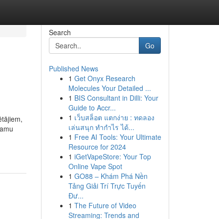
Search
Go
Published News
1
Get Onyx Research
Molecules Your Detailed ...
1
BIS Consultant in Dilli: Your
Guide to Accr...
1
เว็บสล็อต แตกง่าย : ทดลอง
ētājiem,
เล่นสนุก ทำกำไร ได้...
īkamu
1
Free AI Tools: Your Ultimate
Resource for 2024
1
iGetVapeStore: Your Top
Online Vape Spot
1
GO88 – Khám Phá Nền
Tảng Giải Trí Trực Tuyến
Đư...
1
The Future of Video
Streaming: Trends and