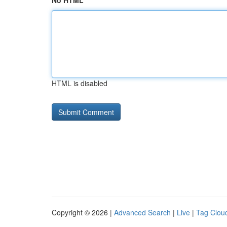
No HTML
HTML is disabled
Copyright © 2026 |
Advanced Search
|
Live
|
Tag Clou