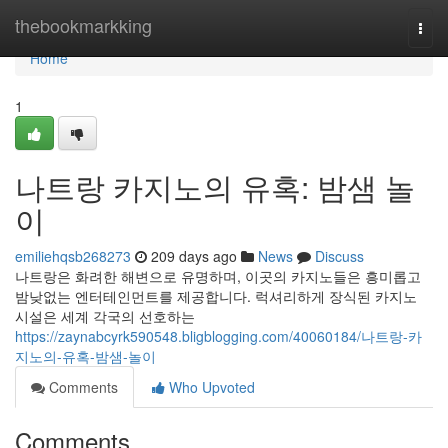
Home
thebookmarkking
Togg
navi
Home
1
나트랑 카지노의 유혹: 밤샘 놀
이
emiliehqsb268273
209 days ago
News
Discuss
나트랑은 화려한 해변으로 유명하며, 이곳의 카지노들은 흥미롭고
밤낮없는 엔터테인먼트를 제공합니다. 럭셔리하게 장식된 카지노
시설은 세계 각국의 선호하는
https://zaynabcyrk590548.bligblogging.com/40060184/나트랑-카
지노의-유혹-밤샘-놀이
Comments
Who Upvoted
Comments