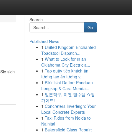
Search
Go
Published News
1
United Kingdom Enchanted
Toadstool Dispatch...
1
What to Look for in an
Oklahoma City Electricia...
1
Tạo quầy tiếp khách ấn
Sie sich
tượng tạo ấn tượng v...
1
Bikinislot Daftar: Panduan
Lengkap & Cara Menda...
1
일본직구, 이젠 필수템 쇼핑
가이드!
1
Concreters Inverleigh: Your
Local Concrete Experts
1
Taxi Rides from Noida to
Nainital
1
Bakersfield Glass Repair: