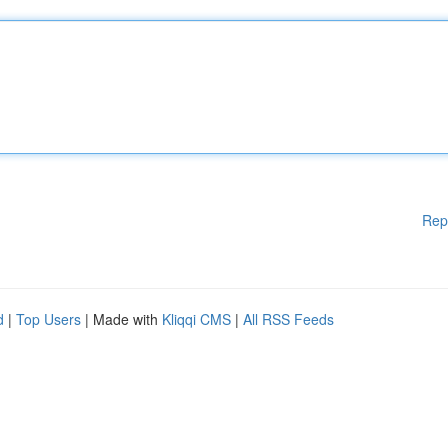
Rep
d
|
Top Users
| Made with
Kliqqi CMS
|
All RSS Feeds