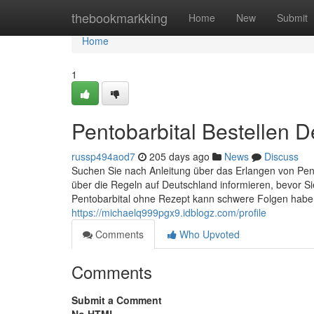
Home
thebookmarkking
Home
New
Submit
Home
1
Pentobarbital Bestellen 
russp494aod7
205 days ago
News
Discuss
Suchen Sie nach Anleitung über das Erlangen von Pento
über die Regeln auf Deutschland informieren, bevor 
Pentobarbital ohne Rezept kann schwere Folgen haben.
https://michaelq999pgx9.idblogz.com/profile
Comments
Who Upvoted
Comments
Submit a Comment