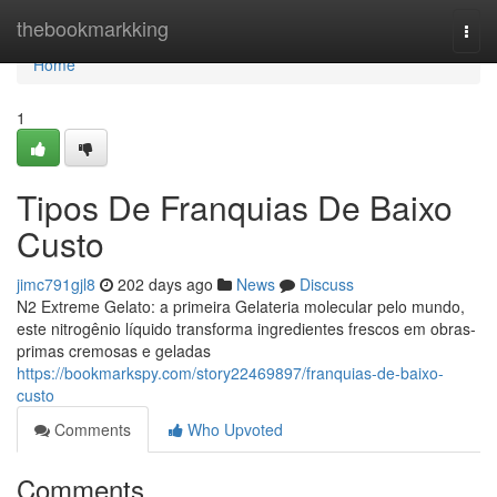
Home
thebookmarkking
Togg
navi
Home
1
Tipos De Franquias De Baixo
Custo
jimc791gjl8
202 days ago
News
Discuss
N2 Extreme Gelato: a primeira Gelateria molecular pelo mundo,
este nitrogênio líquido transforma ingredientes frescos em obras-
primas cremosas e geladas
https://bookmarkspy.com/story22469897/franquias-de-baixo-
custo
Comments
Who Upvoted
Comments