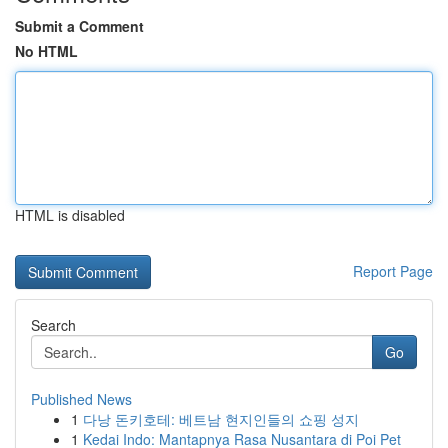
Submit a Comment
No HTML
HTML is disabled
Report Page
Search
Go
Published News
1
다낭 돈키호테: 베트남 현지인들의 쇼핑 성지
1
Kedai Indo: Mantapnya Rasa Nusantara di Poi Pet