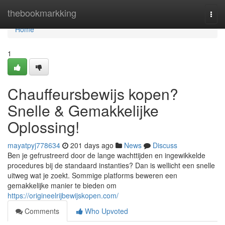
Home
thebookmarkking
Togg
navi
Home
1
Chauffeursbewijs kopen?
Snelle & Gemakkelijke
Oplossing!
mayatpyj778634
201 days ago
News
Discuss
Ben je gefrustreerd door de lange wachttijden en ingewikkelde
procedures bij de standaard instanties? Dan is wellicht een snelle
uitweg wat je zoekt. Sommige platforms beweren een
gemakkelijke manier te bieden om
https://origineelrijbewijskopen.com/
Comments
Who Upvoted