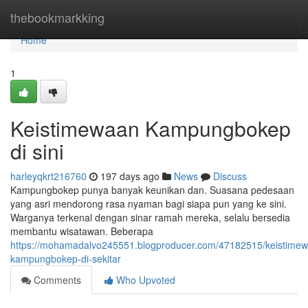
Home
thebookmarkking
Home
1
Keistimewaan Kampungbokep
di sini
harleyqkrt216760
197 days ago
News
Discuss
Kampungbokep punya banyak keunikan dan. Suasana pedesaan
yang asri mendorong rasa nyaman bagi siapa pun yang ke sini.
Warganya terkenal dengan sinar ramah mereka, selalu bersedia
membantu wisatawan. Beberapa
https://mohamadalvo245551.blogproducer.com/47182515/keistime
kampungbokep-di-sekitar
Comments
Who Upvoted