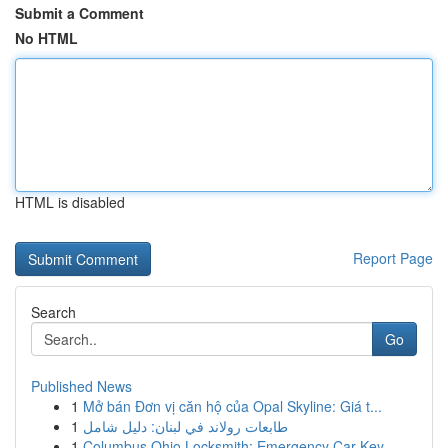
Submit a Comment
No HTML
HTML is disabled
Report Page
Search
Go
Published News
1
Mở bán Đơn vị căn hộ của Opal Skyline: Giá t...
1
طابعات رولاند في لبنان: دليل شامل
1
Columbus Ohio Locksmith: Emergency Car Key