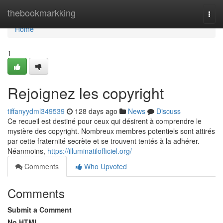
Home
thebookmarkking
Togg
navi
Home
1
Rejoignez les copyright
tiffanyydml349539
128 days ago
News
Discuss
Ce recueil est destiné pour ceux qui désirent à comprendre le
mystère des copyright. Nombreux membres potentiels sont attirés
par cette fraternité secrète et se trouvent tentés à la adhérer.
Néanmoins,
https://illuminatilofficiel.org/
Comments
Who Upvoted
Comments
Submit a Comment
No HTML