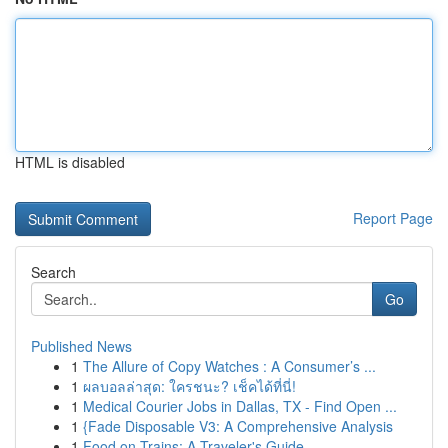
HTML is disabled
Report Page
Search
Go
Published News
1
The Allure of Copy Watches : A Consumer’s ...
1
ผลบอลล่าสุด: ใครชนะ? เช็คได้ที่นี่!
1
Medical Courier Jobs in Dallas, TX - Find Open ...
1
{Fade Disposable V3: A Comprehensive Analysis
1
Food on Trains: A Traveler's Guide