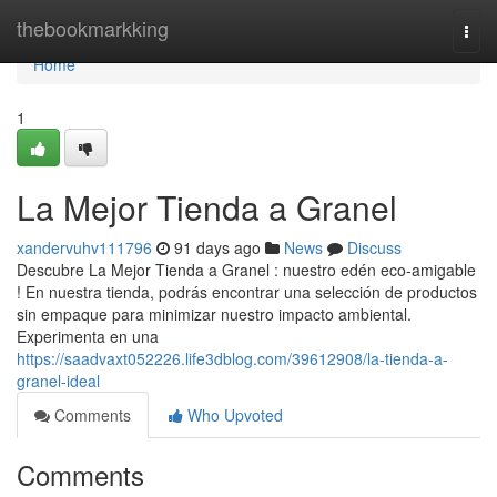
Home
thebookmarkking
Togg
navi
Home
1
La Mejor Tienda a Granel
xandervuhv111796
91 days ago
News
Discuss
Descubre La Mejor Tienda a Granel : nuestro edén eco-amigable
! En nuestra tienda, podrás encontrar una selección de productos
sin empaque para minimizar nuestro impacto ambiental.
Experimenta en una
https://saadvaxt052226.life3dblog.com/39612908/la-tienda-a-
granel-ideal
Comments
Who Upvoted
Comments