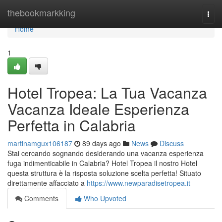
Home
thebookmarkking
Togg
navi
Home
1
Hotel Tropea: La Tua Vacanza
Vacanza Ideale Esperienza
Perfetta in Calabria
martinamgux106187
89 days ago
News
Discuss
Stai cercando sognando desiderando una vacanza esperienza
fuga indimenticabile in Calabria? Hotel Tropea il nostro Hotel
questa struttura è la risposta soluzione scelta perfetta! Situato
direttamente affacciato a
https://www.newparadisetropea.it
Comments
Who Upvoted