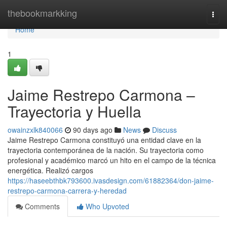
Home
thebookmarkking
Togg
navi
Home
1
Jaime Restrepo Carmona –
Trayectoria y Huella
owainzxlk840066
90 days ago
News
Discuss
Jaime Restrepo Carmona constituyó una entidad clave en la
trayectoria contemporánea de la nación. Su trayectoria como
profesional y académico marcó un hito en el campo de la técnica
energética. Realizó cargos
https://haseebthbk793600.ivasdesign.com/61882364/don-jaime-
restrepo-carmona-carrera-y-heredad
Comments
Who Upvoted