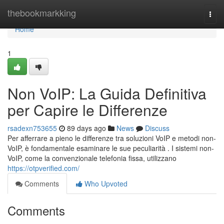
Home
thebookmarkking
Togg
navi
Home
1
Non VoIP: La Guida Definitiva
per Capire le Differenze
rsadexn753655
89 days ago
News
Discuss
Per afferrare a pieno le differenze tra soluzioni VoIP e metodi non-
VoIP, è fondamentale esaminare le sue peculiarità . I sistemi non-
VoIP, come la convenzionale telefonia fissa, utilizzano
https://otpverified.com/
Comments
Who Upvoted
Comments