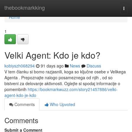
Home
thebookmarkking
Togg
navi
Home
1
Velki Agent: Kdo je kdo?
kobiyszh068294
91 days ago
News
Discuss
V tem članku si bomo razjasnili, koga so ključne osebe v Velikega
Agenta . Prepoznajte nalogo posameznega od njih , od so
bistveni za delovanje aktivnosti. Oglejte si spodaj informacije o
pomembnih
https://bookmarkwuzz.com/story21457886/velki-
agent-kdo-je-kdo
Comments
Who Upvoted
Comments
Submit a Comment