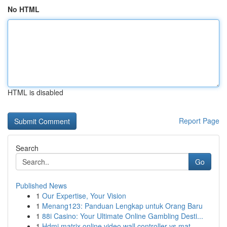
No HTML
HTML is disabled
Report Page
Search
Go
Published News
1
Our Expertise, Your Vision
1
Menang123: Panduan Lengkap untuk Orang Baru
1
88i Casino: Your Ultimate Online Gambling Desti...
1
Hdmi matrix online video wall controller vs mat...