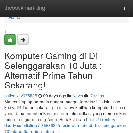
Home
thebookmarkking
Togg
navi
Home
1
Komputer Gaming di Di
Selenggarakan 10 Juta :
Alternatif Prima Tahun
Sekarang!
safiyafzkv975585
90 days ago
News
Discuss
Mencari laptop bermain dengan budget terbatas? Tidak Usah
khawatir! Tahun sekarang, ada banyak pilihan komputer bermain
yang dapat memberikan rasa bermain aplikasi yang memuaskan
tanpa menguras uang Anda. Redaksi telah
https://directory-
daddy.com/listings13568684/mesin-bermain-di-di-selenggarakan-
10-juta-daftar-prima-tahun-ini