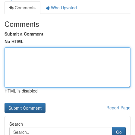
Comments
Who Upvoted
Comments
Submit a Comment
No HTML
HTML is disabled
Report Page
Search
Go